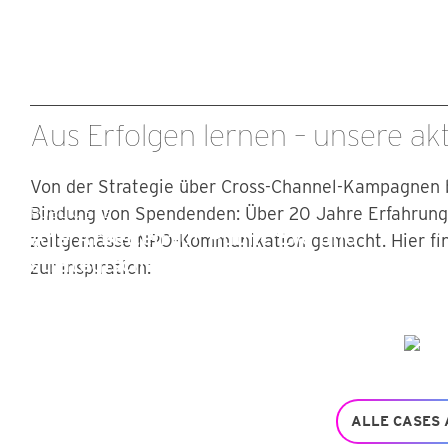
Aus Erfolgen lernen – unsere ak
Von der Strategie über Cross-Channel-Kampagnen b
PRO INFIRMIS
G
Bindung von Spendenden: Über 20 Jahre Erfahrung
PUBLIC EYE
Wie Engelchen Emelie zur
A
Alle Arbeiten für Public Eye und
zeitgemässe NPO-Kommunikation gemacht. Hier fi
Überfliegerin wird.
s
strategische Hintergründe dazu
zur Inspiration:
KAMPAGNEN
FUNDRAISING
KUNDENCASES
ALLE CASES 