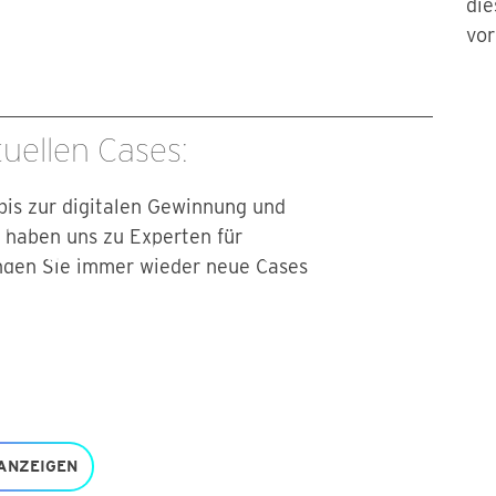
die
vo
tuellen Cases:
is zur digitalen Gewinnung und
REENPEACE
 haben uns zu Experten für
lle Arbeiten für Greenpeace und
nden Sie immer wieder neue Cases
trategische Hintergründe dazu
KUNDENCASES
ANZEIGEN