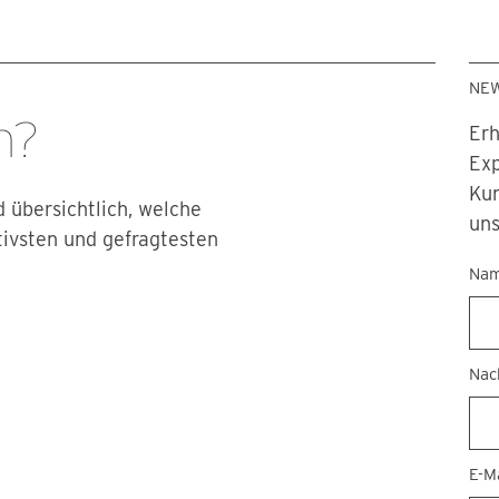
NE
n?
Erh
Exp
Kun
 übersichtlich, welche
uns
ivsten und gefragtesten
New
Na
Na
E-M