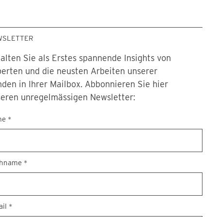
WSLETTER
alten Sie als Erstes spannende Insights von
erten und die neusten Arbeiten unserer
den in Ihrer Mailbox. Abbonnieren Sie hier
eren unregelmässigen Newsletter:
sletter
me
*
chname
*
ail
*