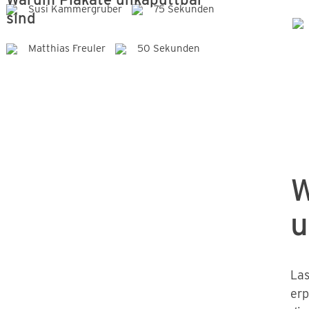
Susi Kammergruber
75 Sekunden
sind
Matthias Freuler
50 Sekunden
W
u
Las
erp