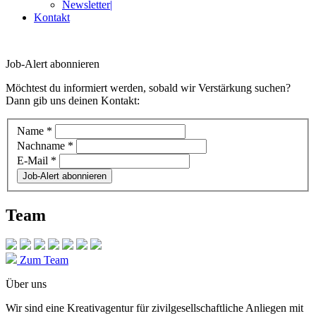
Newsletter
|
Kontakt
Job-Alert abonnieren
Möchtest du informiert werden, sobald wir Verstärkung suchen?
Dann gib uns deinen Kontakt:
N
Name
*
e
Nachname
*
w
E-Mail
*
s
Job-Alert abonnieren
l
e
t
Team
t
e
r
J
Zum Team
o
b
Über uns
s
Wir sind eine Kreativagentur für zivilgesellschaftliche Anliegen mit