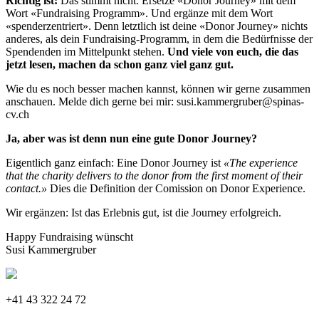
Richtig ist:
Das stimmt nicht. Ersetze «Donor Journey» mit dem
Wort «Fundraising Programm». Und ergänze mit dem Wort
«spenderzentriert». Denn letztlich ist deine «Donor Journey» nichts
anderes, als dein Fundraising-Programm, in dem die Bedürfnisse der
Spendenden im Mittelpunkt stehen.
Und viele von euch, die das
jetzt lesen, machen da schon ganz viel ganz gut.
Wie du es noch besser machen kannst, können wir gerne zusammen
anschauen. Melde dich gerne bei mir: susi.kammergruber@spinas-
cv.ch
Ja, aber was ist denn nun eine gute Donor Journey?
Eigentlich ganz einfach: Eine Donor Journey ist
«The experience
that the charity delivers to the donor from the first moment of their
contact.»
Dies die Definition der Comission on Donor Experience.
Wir ergänzen: Ist das Erlebnis gut, ist die Journey erfolgreich.
Happy Fundraising wünscht
Susi Kammergruber
+41 43 322 24 72