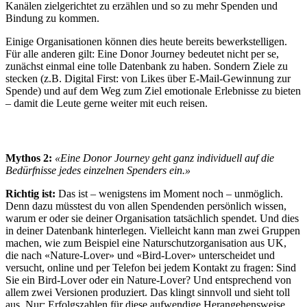
Kanälen zielgerichtet zu erzählen und so zu mehr Spenden und
Bindung zu kommen.
Einige Organisationen können dies heute bereits bewerkstelligen.
Für alle anderen gilt: Eine Donor Journey bedeutet nicht per se,
zunächst einmal eine tolle Datenbank zu haben. Sondern Ziele zu
stecken (z.B. Digital First: von Likes über E-Mail-Gewinnung zur
Spende) und auf dem Weg zum Ziel emotionale Erlebnisse zu bieten
– damit die Leute gerne weiter mit euch reisen.
Mythos 2:
«Eine Donor Journey geht ganz individuell auf die
Bedürfnisse jedes einzelnen Spenders ein.»
Richtig ist:
Das ist – wenigstens im Moment noch – unmöglich.
Denn dazu müsstest du von allen Spendenden persönlich wissen,
warum er oder sie deiner Organisation tatsächlich spendet. Und dies
in deiner Datenbank hinterlegen. Vielleicht kann man zwei Gruppen
machen, wie zum Beispiel eine Naturschutzorganisation aus UK,
die nach «Nature-Lover» und «Bird-Lover» unterscheidet und
versucht, online und per Telefon bei jedem Kontakt zu fragen: Sind
Sie ein Bird-Lover oder ein Nature-Lover? Und entsprechend von
allem zwei Versionen produziert. Das klingt sinnvoll und sieht toll
aus. Nur: Erfolgszahlen für diese aufwendige Herangehensweise