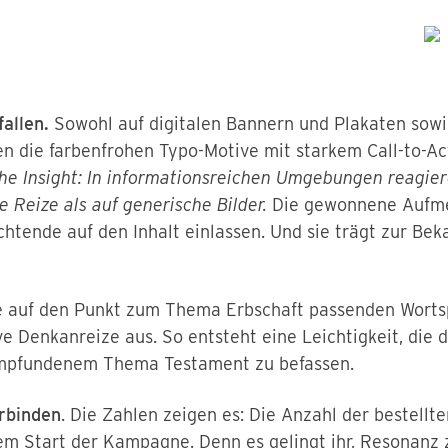
allen.
Sowohl auf digitalen Bannern und Plakaten sowi
n die farbenfrohen Typo-Motive mit starkem Call-to-A
he Insight: In informationsreichen Umgebungen reagie
e Reize als auf generische Bilder.
Die gewonnene Aufme
achtende auf den Inhalt einlassen. Und sie trägt zur Be
e auf den Punkt zum Thema Erbschaft passenden Wortsp
e Denkanreize aus. So entsteht eine Leichtigkeit, die d
empfundenem Thema Testament zu befassen.
rbinden
. Die Zahlen zeigen es: Die Anzahl der bestell
dem Start der Kampagne. Denn es gelingt ihr, Resonanz