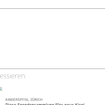
essieren:
KINDERSPITAL ZÜRICH
Diese Spendensammlung fürs neue Kispi