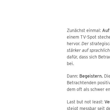
Zunächst einmal:
Auff
einem TV-Spot steche
hervor.
Der strategisc
stärker auf sprachlich
dafür, dass sich Betr
bei.
Dann:
Begeistern.
Di
Betrachtenden positiv
dem oft als schwer 
Last but not least:
Ve
steigt messbar seit 