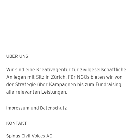
MEIN BEITRAG ZU EINER BESSEREN
WELT:
«Ich streichle lieber die Tiere, statt
sie zu essen.»
ÜBER UNS
Wir sind eine Kreativagentur für zivilgesellschaftliche
Anliegen mit Sitz in Zürich. Für NGOs bieten wir von
der Strategie über Kampagnen bis zum Fundraising
alle relevanten Leistungen.
Impressum und Datenschutz
KONTAKT
Spinas Civil Voices AG