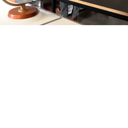
Zurück
Muriel Henn
Desktop Publishing seit 2007
Davor viele Jahre in der grafischen Industrie und in
klassischen Werbeagenturen tätig. Bei Spinas Civil
Voices ist sie zusätzlich für den Bereich Art
Buying/Bildabklärung verantwortlich.