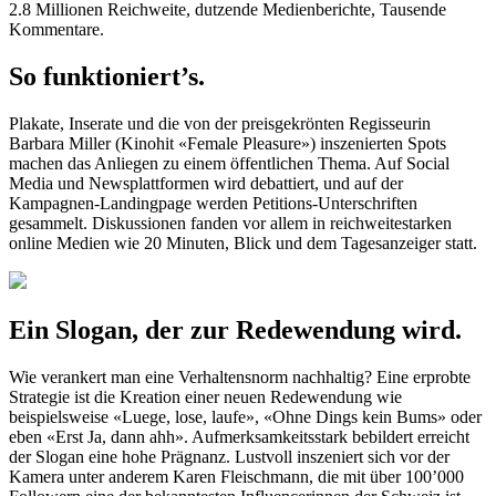
2.8 Millionen Reichweite, dutzende Medienberichte, Tausende
Kommentare.
So funktioniert’s.
Plakate, Inserate und die von der preisgekrönten Regisseurin
Barbara Miller (Kinohit «Female Pleasure») inszenierten Spots
machen das Anliegen zu einem öffentlichen Thema. Auf Social
Media und Newsplattformen wird debattiert, und auf der
Kampagnen-Landingpage werden Petitions-Unterschriften
gesammelt. Diskussionen fanden vor allem in reichweitestarken
online Medien wie 20 Minuten, Blick und dem Tagesanzeiger statt.
Ein Slogan, der zur Redewendung wird.
Wie verankert man eine Verhaltensnorm nachhaltig? Eine erprobte
Strategie ist die Kreation einer neuen Redewendung wie
beispielsweise «Luege, lose, laufe», «Ohne Dings kein Bums» oder
eben «Erst Ja, dann ahh». Aufmerksamkeitsstark bebildert erreicht
der Slogan eine hohe Prägnanz. Lustvoll inszeniert sich vor der
Kamera unter anderem Karen Fleischmann, die mit über 100’000