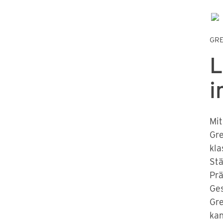
GR
L
i
Mit
Gre
kla
Stä
Prä
Ge
Gre
kan