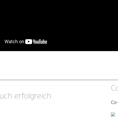
C
uch erfolgreich
Co-