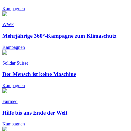
Kampagnen
WWF
Mehrjährige 360°-Kampagne zum Klimaschutz
Kampagnen
Solidar Suisse
Der Mensch ist keine Maschine
Kampagnen
Fairmed
Hilfe bis ans Ende der Welt
Kampagnen