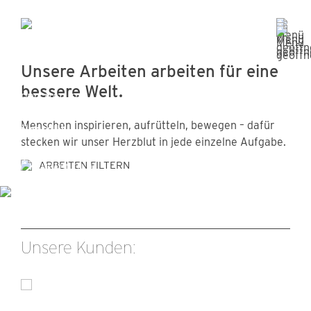
Unsere Arbeiten arbeiten für eine
bessere Welt.
PRO NATURA
Und jetzt alle für mehr Natur,
Menschen inspirieren, aufrütteln, bewegen – dafür
überall!
stecken wir unser Herzblut in jede einzelne Aufgabe.
ARBEITEN FILTERN
KAMPAGNEN
Unsere Kunden: