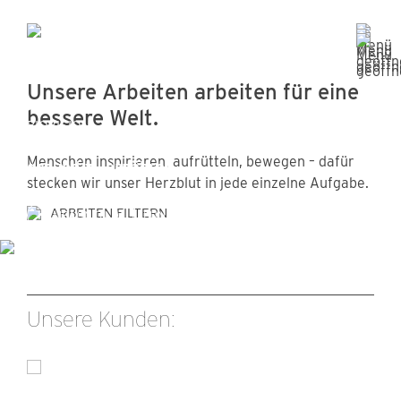
Unsere Arbeiten arbeiten für eine
bessere Welt.
BIOVISION
Kluge Köpfe helfen mit, die Welt
Menschen inspirieren, aufrütteln, bewegen – dafür
gesund zu ernähren
stecken wir unser Herzblut in jede einzelne Aufgabe.
ARBEITEN FILTERN
KAMPAGNEN
FUNDRAISING
Unsere Kunden: